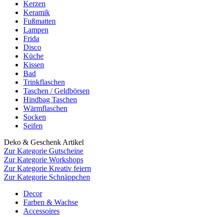
Kerzen
Keramik
Fußmatten
Lampen
Frida
Disco
Küche
Kissen
Bad
Trinkflaschen
Taschen / Geldbörsen
Hindbag Taschen
Wärmflaschen
Socken
Seifen
Deko & Geschenk Artikel
Zur Kategorie Gutscheine
Zur Kategorie Workshops
Zur Kategorie Kreativ feiern
Zur Kategorie Schnäppchen
Decor
Farben & Wachse
Accessoires