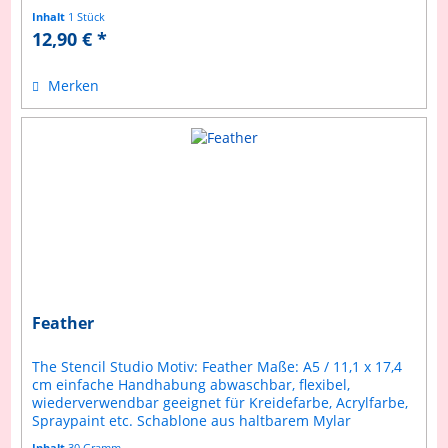
geeignet für Kreidefarbe,...
Inhalt
1 Stück
12,90 € *
Merken
Feather
The Stencil Studio Motiv: Feather Maße: A5 / 11,1 x 17,4
cm einfache Handhabung abwaschbar, flexibel,
wiederverwendbar geeignet für Kreidefarbe, Acrylfarbe,
Spraypaint etc. Schablone aus haltbarem Mylar
Anleitung inklusive
Inhalt
30 Gramm