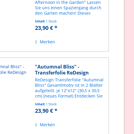
Afternoon in the Garden" Lassen
Sie uns einen Spaziergang durch
den Garten machen! Dieses
schöne Decor Transfer® besteht
Inhalt
1 Stück
aus wunderschönen Blumen und
23,90 € *
Insekten, die alle Ihre Werke
schmücken. Diese neue Größe...
Merken
"Autumnal Bliss" -
Transferfolie ReDesign
ReDesign Transferfolie "Autumnal
Bliss" Gesamtmotiv ist in 2 Blätter
aufgeteilt. je 12"x12" (30,5 x 30,5
cm) (neues Format) Entdecken Sie
die vielen Möglichkeiten, Ihr
Inhalt
1 Stück
Zuhause mit ReDesign Dekor-
23,90 € *
Transfers zu verwandeln.
Außergewöhnlich...
Merken