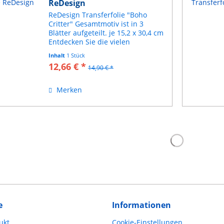
ReDesign
ReDesign Transferfolie "Boho
Critter" Gesamtmotiv ist in 3
Blätter aufgeteilt. je 15,2 x 30,4 cm
Entdecken Sie die vielen
Möglichkeiten, Ihr Zuhause mit
Inhalt
1 Stück
ReDesign Dekor-Transfers zu
12,66 € *
14,90 € *
verwandeln. Außergewöhnlich
detailliert, wunderschön...
Merken
e
Informationen
ukt
Cookie-Einstellungen