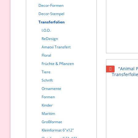
Decor-Formen
Decor-Stempel
Transferfolien
I.O.D.
ReDesign
Amatxi Transfert
Floral
Früchte & Pflanzen
Tiere
Schrift
Ornamente
Formen
Kinder
Maritim
Großformat
Kleinformat 6"x12"