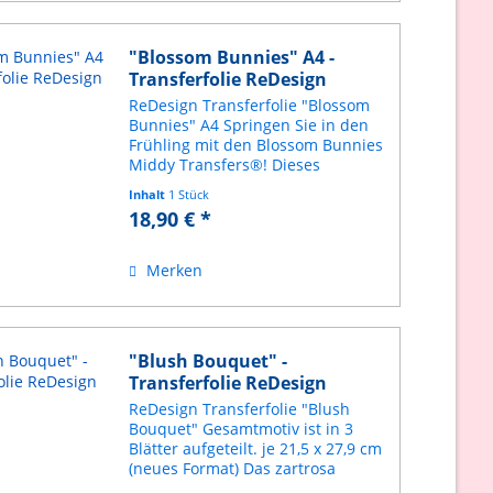
"Blossom Bunnies" A4 -
Transferfolie ReDesign
ReDesign Transferfolie "Blossom
Bunnies" A4 Springen Sie in den
Frühling mit den Blossom Bunnies
Middy Transfers®! Dieses
bezaubernde 3-Blatt-Set ist voll
Inhalt
1 Stück
von charmanten Designs, die
18,90 € *
perfekt für Ostern und
Frühlingsdekorationen sind. Mit...
Merken
"Blush Bouquet" -
Transferfolie ReDesign
ReDesign Transferfolie "Blush
Bouquet" Gesamtmotiv ist in 3
Blätter aufgeteilt. je 21,5 x 27,9 cm
(neues Format) Das zartrosa
Muster "Blush Bouquet" ist ein