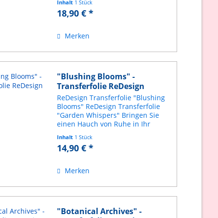
Inhalt
1 Stück
wunderbares Transferdesign, mit
18,90 € *
dem Sie besondere Partien auf
Ihrem nächsten...
Merken
"Blushing Blooms" -
Transferfolie ReDesign
ReDesign Transferfolie "Blushing
Blooms" ReDesign Transferfolie
"Garden Whispers" Bringen Sie
einen Hauch von Ruhe in Ihr
Zuhause mit dem Garden
Inhalt
1 Stück
Whispers Small Décor Transfer®.
14,90 € *
Dieses wunderschöne Set
bestehend aus 3 Blättern
besticht...
Merken
"Botanical Archives" -