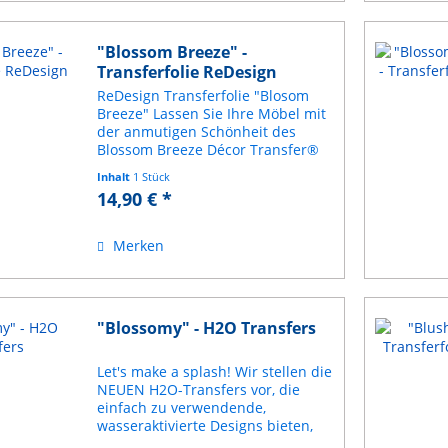
"Blossom Breeze" -
Transferfolie ReDesign
ReDesign Transferfolie "Blosom
Breeze" Lassen Sie Ihre Möbel mit
der anmutigen Schönheit des
Blossom Breeze Décor Transfer®
erblühen. Sanfte, malerische
Inhalt
1 Stück
Pfingstrosen und zarte Blätter
14,90 € *
tanzen über dieses 3-Blatt-Set
(6″x12″) und verleihen...
Merken
"Blossomy" - H2O Transfers
Let's make a splash! Wir stellen die
NEUEN H2O-Transfers vor, die
einfach zu verwendende,
wasseraktivierte Designs bieten,
die auf fast jeder Oberfläche