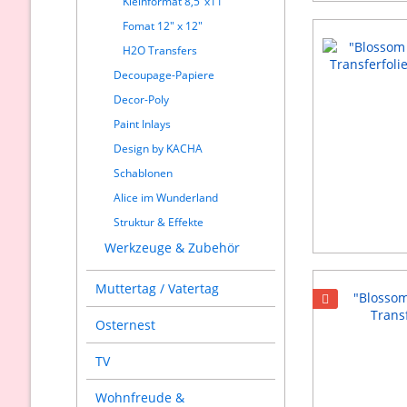
Kleinformat 8,5"x11"
Fomat 12" x 12"
H2O Transfers
Decoupage-Papiere
Decor-Poly
Paint Inlays
Design by KACHA
Schablonen
Alice im Wunderland
Struktur & Effekte
Werkzeuge & Zubehör
Muttertag / Vatertag
Osternest
TV
Wohnfreude &