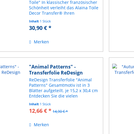
Toile" In klassischer französischer
Schönheit verleiht das Alaina Toile
Decor Transfer® Ihren
Dekorationsstücken einen
Inhalt
1 Stück
klassischen Touch. Größe
30,90 € *
Gesamtmotiv: ca. 60 x 88 cm Um
die Anwendung zu erleichtern...
Merken
"Animal Patterns" -
Transferfolie ReDesign
ReDesign Transferfolie "Animal
Patterns" Gesamtmotiv ist in 3
Blätter aufgeteilt. je 15,2 x 30,4 cm
Entdecken Sie die vielen
Möglichkeiten, Ihr Zuhause mit
Inhalt
1 Stück
ReDesign Dekor-Transfers zu
12,66 € *
14,90 € *
verwandeln. Außergewöhnlich
detailliert, wunderschön...
Merken