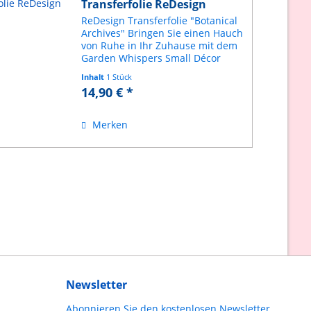
Transferfolie ReDesign
ReDesign Transferfolie "Botanical
Archives" Bringen Sie einen Hauch
von Ruhe in Ihr Zuhause mit dem
Garden Whispers Small Décor
Transfer®. Dieses wunderschöne
Inhalt
1 Stück
Set bestehend aus 3 Blättern
14,90 € *
besticht durch zarte Blautöne,
sanfte Grüntöne...
Merken
Newsletter
Abonnieren Sie den kostenlosen Newsletter