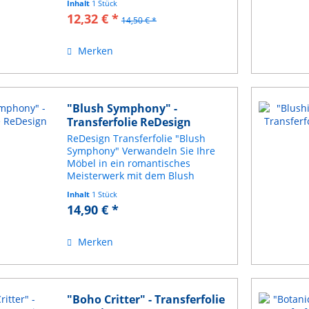
Inhalt
1 Stück
verwendet werden können!
12,32 € *
14,50 € *
Erhältlich in zehn wunderschönen
Designs. Probieren Sie...
Merken
"Blush Symphony" -
Transferfolie ReDesign
ReDesign Transferfolie "Blush
Symphony" Verwandeln Sie Ihre
Möbel in ein romantisches
Meisterwerk mit dem Blush
Symphony Small Décor Transfer®.
Inhalt
1 Stück
Diese atemberaubenden Rosen in
14,90 € *
sanftem Blush und Creme wirken,
als kämen sie direkt von einer...
Merken
"Boho Critter" - Transferfolie