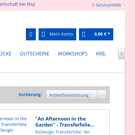
Service/Hilfe
Mein Konto
0,00 € *
ÜCKE
GUTSCHEINE
WORKSHOPS
KREATIV FEIERN

Sortierung:
"An Afternoon in the
Garden" - Transferfolie...
ReDesign Transferfolie "An