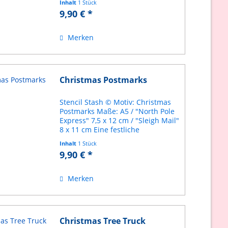
Inhalt
1 Stück
Kreidefarbe, Acrylfarbe, Spraypaint
9,90 € *
etc. Schablone aus haltbarem
Mylar Anleitung inklusive
Merken
Christmas Postmarks
Stencil Stash © Motiv: Christmas
Postmarks Maße: A5 / "North Pole
Express" 7,5 x 12 cm / "Sleigh Mail"
8 x 11 cm Eine festliche
Weihnachtsbaum-Schablone,
Inhalt
1 Stück
perfekt für Schilder, Fenster, Holz,
9,90 € *
Karten, Stoff und
Weihnachtsbasteleien....
Merken
Christmas Tree Truck