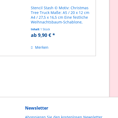
Stencil Stash © Motiv: Christmas
Tree Truck Maße: A5 / 20 x 12 cm
A4 / 27,5 x 16,5 cm Eine festliche
Weihnachtsbaum-Schablone,
perfekt für Schilder, Fenster, Holz,
Inhalt
1 Stück
Karten, Stoff und
ab 9,90 € *
Weihnachtsbasteleien. einfache
Handhabung abwaschbar,...
Merken
Newsletter
Abonnieren Sie den kostenlosen Newsletter