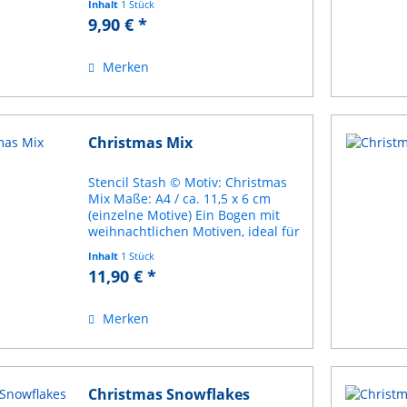
Inhalt
1 Stück
Kreidefarbe, Acrylfarbe, Spraypaint
9,90 € *
etc. Schablone aus haltbarem
Mylar Anleitung inklusive
Merken
Christmas Mix
Stencil Stash © Motiv: Christmas
Mix Maße: A4 / ca. 11,5 x 6 cm
(einzelne Motive) Ein Bogen mit
weihnachtlichen Motiven, ideal für
Schilder, Kisten, Fenster, Karten,
Inhalt
1 Stück
Anhänger, Geschenkverpackungen,
11,90 € *
Stoffe und weihnachtliche...
Merken
Christmas Snowflakes