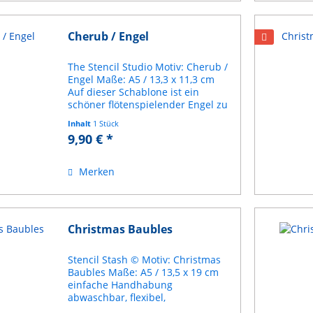
Cherub / Engel
The Stencil Studio Motiv: Cherub /
Engel Maße: A5 / 13,3 x 11,3 cm
Auf dieser Schablone ist ein
schöner flötenspielender Engel zu
sehen. Gestalten Sie Ihre eigenen
Inhalt
1 Stück
Karten, dekorieren Sie Servietten,
9,90 € *
Tischdecken,
Geschenkverpackungen......
Merken
Christmas Baubles
Stencil Stash © Motiv: Christmas
Baubles Maße: A5 / 13,5 x 19 cm
einfache Handhabung
abwaschbar, flexibel,
wiederverwendbar geeignet für