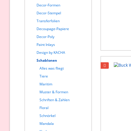
Decor-Formen
Decor-Stempel
Transferfolien
Decoupage-Papiere
Decor-Poly
Paint Inlays
Design by KACHA
Schablonen
Alles was fliegt
Tiere
Maritim
Muster & Formen
Schriften & Zahlen
Floral
Schnörkel
Mandala