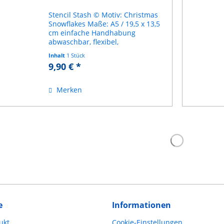
Stencil Stash © Motiv: Christmas
Snowflakes Maße: A5 / 19,5 x 13,5
cm einfache Handhabung
abwaschbar, flexibel,
wiederverwendbar geeignet für
Inhalt
1 Stück
Kreidefarbe, Acrylfarbe, Spraypaint
9,90 € *
etc. Schablone aus haltbarem
Mylar Anleitung inklusive
Merken
e
Informationen
ukt
Cookie-Einstellungen