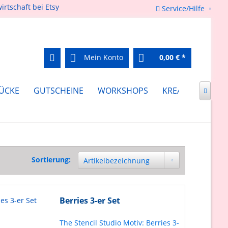
Service/Hilfe
Mein Konto
0,00 € *
ÜCKE
GUTSCHEINE
WORKSHOPS
KREATIV FEIERN

Sortierung:
Berries 3-er Set
The Stencil Studio Motiv: Berries 3-