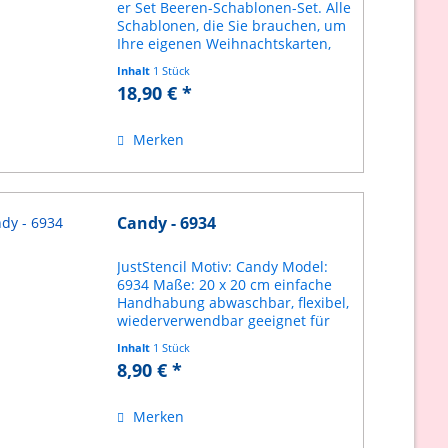
er Set Beeren-Schablonen-Set. Alle
Schablonen, die Sie brauchen, um
Ihre eigenen Weihnachtskarten,
Geschenkanhänger und
Inhalt
1 Stück
Geschenkpapier zu gestalten.
18,90 € *
Dieses Set besteht aus: 1 x
Schablone für Karten...
Merken
Candy - 6934
JustStencil Motiv: Candy Model:
6934 Maße: 20 x 20 cm einfache
Handhabung abwaschbar, flexibel,
wiederverwendbar geeignet für
Kreidefarbe, Acrylfarbe, Spraypaint
Inhalt
1 Stück
etc. Schablone aus haltbarem
8,90 € *
Mylar
Merken