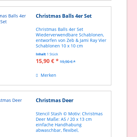
Christmas Balls 4er Set
Christmas Balls 4er Set
Wiederverwendbare Schablonen,
entworfen von Zeb & Jami Ray Vier
Schablonen 10 x 10 cm
Materialstärke: 15mil
Inhalt
1 Stück
15,90 € *
19,90 € *
Merken
Christmas Deer
Stencil Stash © Motiv: Christmas
Deer Maße: A5 / 20 x 13 cm
einfache Handhabung
abwaschbar, flexibel,
wiederverwendbar geeignet für