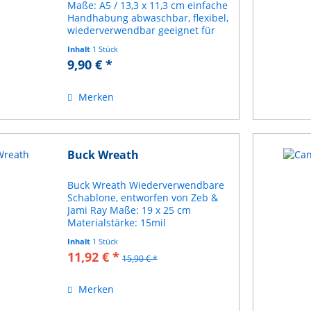
Maße: A5 / 13,3 x 11,3 cm einfache
Handhabung abwaschbar, flexibel,
wiederverwendbar geeignet für
Kreidefarbe, Acrylfarbe, Spraypaint
Inhalt
1 Stück
etc. Schablone aus haltbarem
9,90 € *
Mylar Anleitung inklusive
Merken
Buck Wreath
Buck Wreath Wiederverwendbare
Schablone, entworfen von Zeb &
Jami Ray Maße: 19 x 25 cm
Materialstärke: 15mil
Inhalt
1 Stück
11,92 € *
15,90 € *
Merken