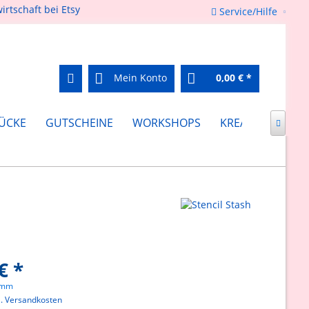
Service/Hilfe
Mein Konto
0,00 € *
ÜCKE
GUTSCHEINE
WORKSHOPS
KREATIV FEIERN

€ *
amm
l. Versandkosten