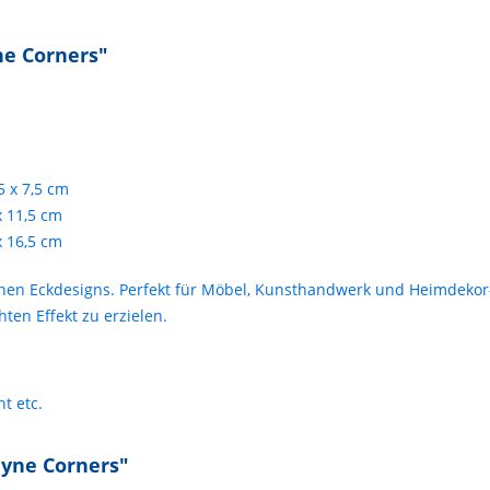
ne Corners"
,5 x 7,5 cm
x 11,5 cm
x 16,5 cm
en Eckdesigns. Perfekt für Möbel, Kunsthandwerk und Heimdekor-
en Effekt zu erzielen.
t etc.
eyne Corners"