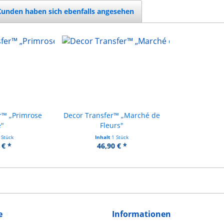
Kunden haben sich ebenfalls angesehen
r™ „Primrose
Decor Transfer™ „Marché de
e"
Fleurs"
 Stück
Inhalt
1 Stück
 € *
46,90 € *
e
Informationen