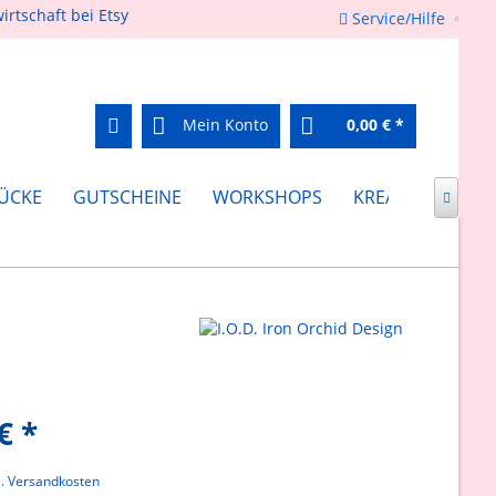
Service/Hilfe
Mein Konto
0,00 € *
ÜCKE
GUTSCHEINE
WORKSHOPS
KREATIV FEIERN

€ *
l. Versandkosten