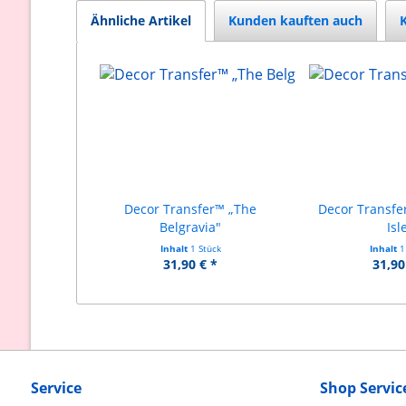
Ähnliche Artikel
Kunden kauften auch
Decor Transfer™ „The
Decor Transfe
Belgravia"
Isl
Inhalt
1 Stück
Inhalt
1
31,90 € *
31,90
Service
Shop Servic