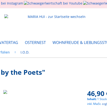
 VATERTAG
OSTERNEST
WOHNFREUDE & LIEBLINGSST
folien
I.O.D.
by the Poets"
46,90 
Inhalt:
1 Stück
inkl. MwSt.
zzg