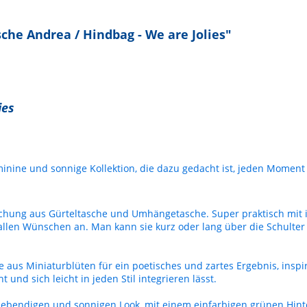
e Andrea / Hindbag - We are Jolies"
ies
inine und sonnige Kollektion, die dazu gedacht ist, jeden Moment
chung aus Gürteltasche und Umhängetasche. Super praktisch mit 
 allen Wünschen an. Man kann sie kurz oder lang über die Schulter
e aus Miniaturblüten für ein poetisches und zartes Ergebnis, inspi
 und sich leicht in jeden Stil integrieren lässt.
 lebendigen und sonnigen Look, mit einem einfarbigen grünen Hinter