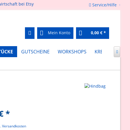
Service/Hilfe
Mein Konto
0,00 € *
TÜCKE
GUTSCHEINE
WORKSHOPS
KREATIV FEIERN

€ *
l. Versandkosten