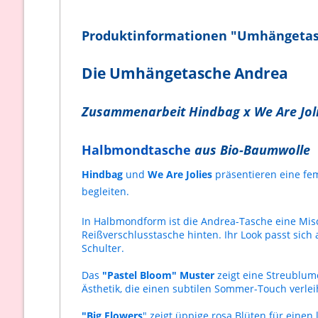
Produktinformationen "Umhängetasch
Die Umhängetasche Andrea
Zusammenarbeit Hindbag x We Are Jol
Halbmondtasche
aus Bio-Baumwolle
Hindbag
und
We Are Jolies
präsentieren eine fem
begleiten.
In Halbmondform ist die Andrea-Tasche eine Mis
Reißverschlusstasche hinten. Ihr Look passt sich
Schulter.
Das
"Pastel Bloom" Muster
zeigt eine Streublum
Ästhetik, die einen subtilen Sommer-Touch verleiht
"Big Flowers
" zeigt üppige rosa Blüten für einen