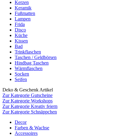
Kerzen
Keramik
Fußmatten
Lampen
Frida
Disco
Küche
Kissen
Bad
Trinkflaschen
Taschen / Geldbörsen
Hindbag Taschen
Wärmflaschen
Socken
Seifen
Deko & Geschenk Artikel
Zur Kategorie Gutscheine
Zur Kategorie Workshops
Zur Kategorie Kreativ feiern
Zur Kategorie Schnäppchen
Decor
Farben & Wachse
Accessoires