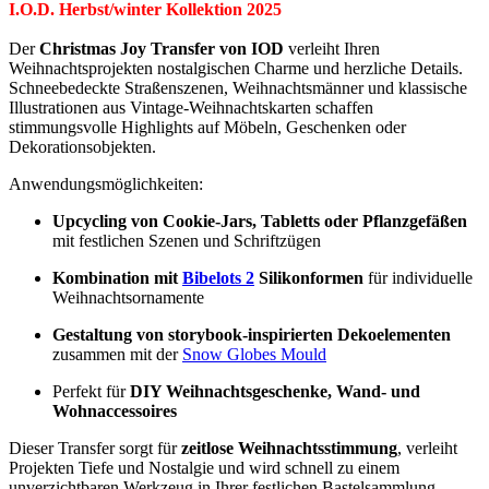
I.O.D. Herbst/winter Kollektion 2025
Der
Christmas Joy Transfer von IOD
verleiht Ihren
Weihnachtsprojekten nostalgischen Charme und herzliche Details.
Schneebedeckte Straßenszenen, Weihnachtsmänner und klassische
Illustrationen aus Vintage-Weihnachtskarten schaffen
stimmungsvolle Highlights auf Möbeln, Geschenken oder
Dekorationsobjekten.
Anwendungsmöglichkeiten:
Upcycling von Cookie-Jars, Tabletts oder Pflanzgefäßen
mit festlichen Szenen und Schriftzügen
Kombination mit
Bibelots 2
Silikonformen
für individuelle
Weihnachtsornamente
Gestaltung von storybook-inspirierten Dekoelementen
zusammen mit der
Snow Globes Mould
Perfekt für
DIY Weihnachtsgeschenke, Wand- und
Wohnaccessoires
Dieser Transfer sorgt für
zeitlose Weihnachtsstimmung
, verleiht
Projekten Tiefe und Nostalgie und wird schnell zu einem
unverzichtbaren Werkzeug in Ihrer festlichen Bastelsammlung.