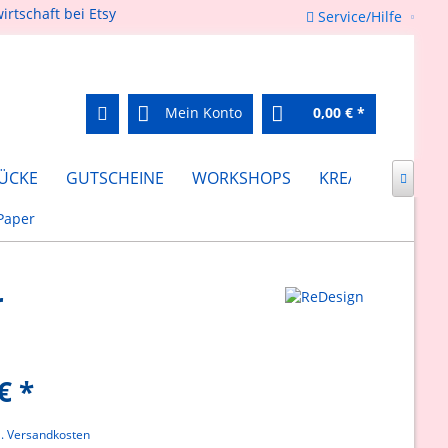
Service/Hilfe
Mein Konto
0,00 € *
ÜCKE
GUTSCHEINE
WORKSHOPS
KREATIV FEIERN

Paper
r
€ *
l. Versandkosten