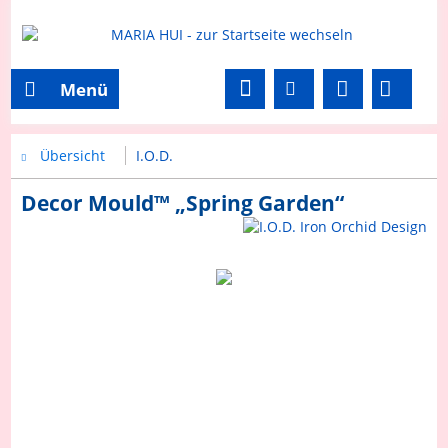
Menü
Übersicht
I.O.D.
Decor Mould™ „Spring Garden“