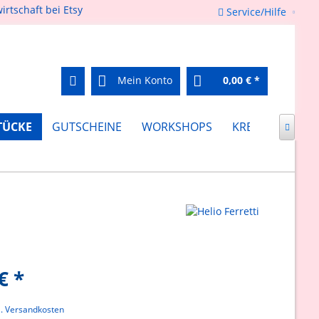
Service/Hilfe
Mein Konto
0,00 € *
TÜCKE
GUTSCHEINE
WORKSHOPS
KREATIV FEIERN

€ *
l. Versandkosten