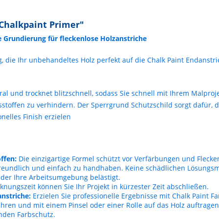
Chalkpaint Primer"
te Grundierung
für fleckenlose
Holzanstriche
die Ihr unbehandeltes Holz perfekt auf die Chalk Paint Endanstric
al und trocknet blitzschnell, sodass Sie schnell mit Ihrem Malpro
stoffen zu verhindern. Der Sperrgrund Schutzschild sorgt dafür, d
elles Finish erzielen
ffen:
Die einzigartige Formel schützt vor Verfärbungen und Flecke
reundlich und einfach zu handhaben. Keine schädlichen Lösungsm
er Ihre Arbeitsumgebung belästigt.
nungszeit können Sie Ihr Projekt in kürzester Zeit abschließen.
nstriche:
Erzielen Sie professionelle Ergebnisse mit Chalk Paint Fa
ren und mit einem Pinsel oder einer Rolle auf das Holz auftragen
nden Farbschutz.