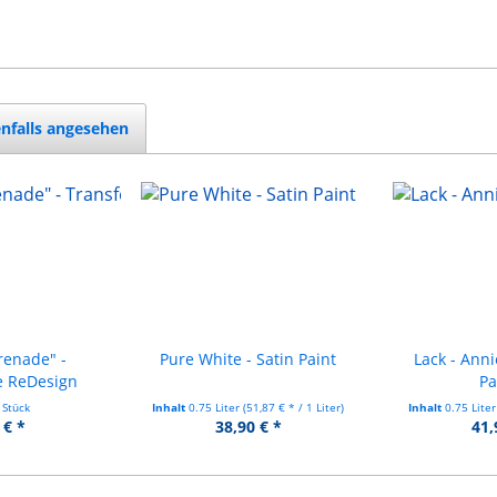
nfalls angesehen
renade" -
Pure White - Satin Paint
Lack - Ann
e ReDesign
Pa
 Stück
Inhalt
0.75 Liter
(51,87 € * / 1 Liter)
Inhalt
0.75 Lite
 € *
38,90 € *
41,