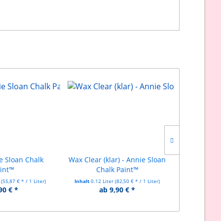
ie Sloan Chalk
Wax Clear (klar) - Annie Sloan
Aubusson B
int™
Chalk Paint™
Ch
r
(55,87 € * / 1 Liter)
Inhalt
0.12 Liter
(82,50 € * / 1 Liter)
Inhalt
0.12 L
90 € *
ab 9,90 € *
ab