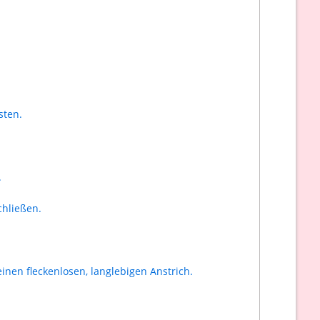
sten.
.
chließen.
inen fleckenlosen, langlebigen Anstrich.