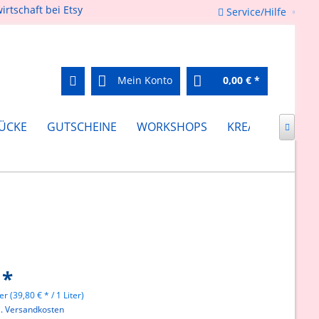
Service/Hilfe
Mein Konto
0,00 € *
ÜCKE
GUTSCHEINE
WORKSHOPS
KREATIV FEIERN

 *
er (39,80 € * / 1 Liter)
l. Versandkosten